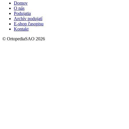
Domov
O nás
Podujatia
Archív podujatí
E-shop časopisu
Kontakt
© OrtopediaSAO 2026