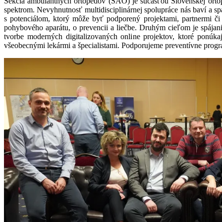
Sekcia ambulantných ortopédov (SAO) je súčasťou Slovenskej ortop
spektrom. Nevyhnutnosť multidisciplinárnej spolupráce nás baví a sp
s potenciálom, ktorý môže byť podporený projektami, partnermi či
pohybového aparátu, o prevencii a liečbe. Druhým cieľom je spájan
tvorbe moderných digitalizovaných online projektov, ktoré ponúkajú
všeobecnými lekármi a špecialistami. Podporujeme preventívne progr