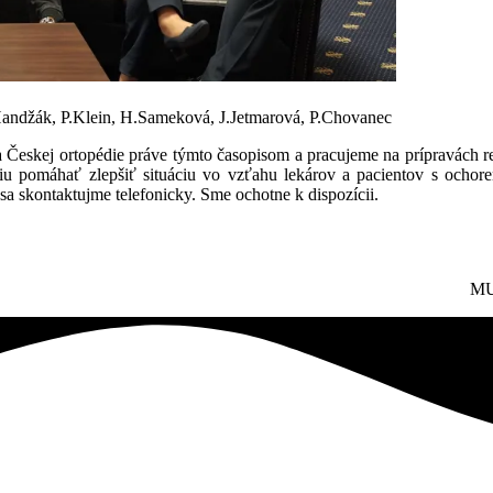
Handžák, P.Klein, H.Sameková, J.Jetmarová, P.Chovanec
a Českej ortopédie práve týmto časopisom a pracujeme na prípravách r
 pomáhať zlepšiť situáciu vo vzťahu lekárov a pacientov s ochore
sa skontaktujme telefonicky. Sme ochotne k dispozícii.
MU