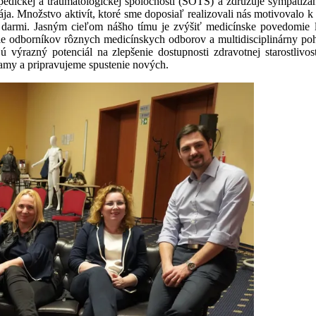
edickej a traumatologickej spoločnosti (SOTS) a združuje sympatiza
ája. Množstvo aktivít, ktoré sme doposiaľ realizovali nás motivovalo 
 darmi. Jasným cieľom nášho tímu je zvýšiť medicínske povedomie la
ie odborníkov rôznych medicínskych odborov a multidisciplinárny po
 výrazný potenciál na zlepšenie dostupnosti zdravotnej starostlivos
amy a pripravujeme spustenie nových.