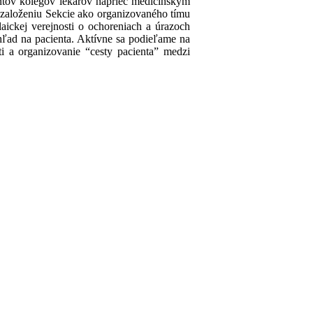
ntov kolegov lekárov naprieč medicínskym
k založeniu Sekcie ako organizovaného tímu
ickej verejnosti o ochoreniach a úrazoch
hľad na pacienta. Aktívne sa podieľame na
ti a organizovanie “cesty pacienta” medzi