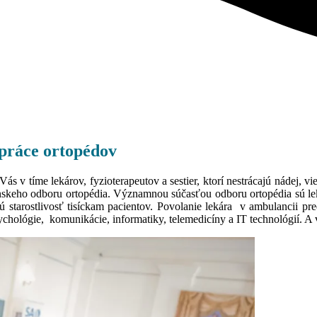
 práce ortopédov
 v tíme lekárov, fyzioterapeutov a sestier, ktorí nestrácajú nádej, v
ínskeho odboru ortopédia. Významnou súčasťou odboru ortopédia sú lek
 starostlivosť tisíckam pacientov. Povolanie lekára v ambulancii pre
psychológie, komunikácie, informatiky, telemedicíny a IT technológií. A