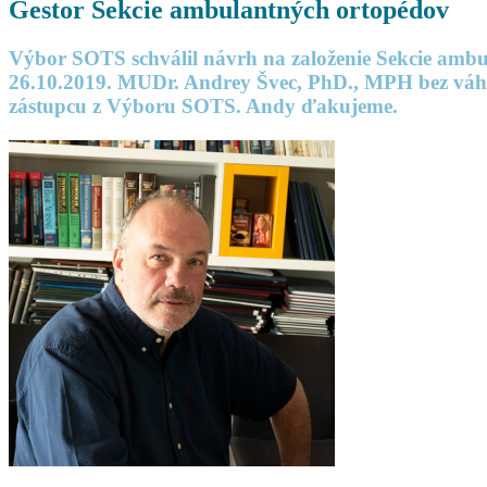
Gestor Sekcie ambulantných ortopédov
Výbor SOTS schválil návrh na založenie Sekcie amb
26.10.2019. MUDr. Andrey Švec, PhD., MPH bez váh
zástupcu z Výboru SOTS. Andy ďakujeme.