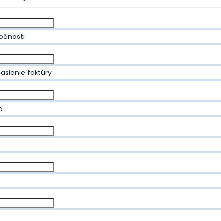
očnosti
zaslanie faktúry
o