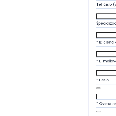
Tel. číslo
Špecializá
* ID člena
* E-mailov
* Heslo
* Overenie