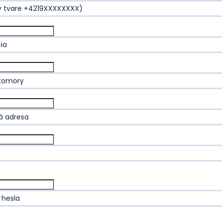
 (v tvare +4219XXXXXXXX)
cia
 komory
á adresa
 hesla