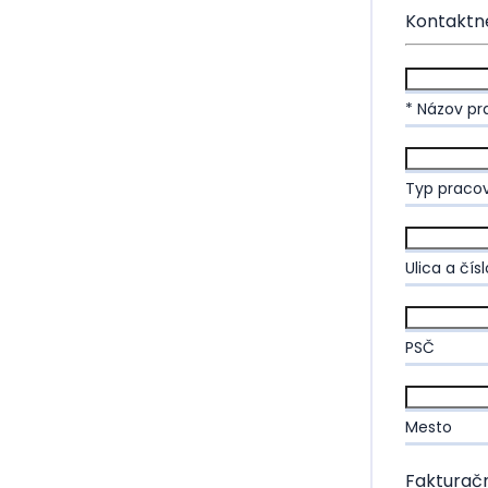
Kontaktné
* Názov pr
Typ pracov
Ulica a čísl
PSČ
Mesto
Fakturač