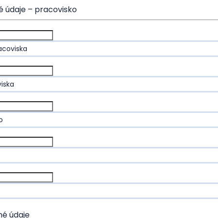
 údaje – pracovisko
acoviska
iska
o
né údaje