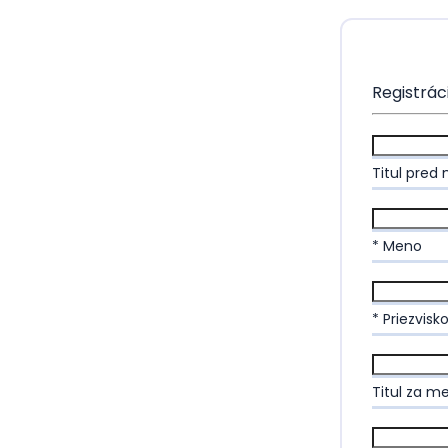
Registrác
Titul pre
* Meno
* Priezvisk
Titul za 