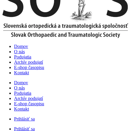
Domov
O nás
Podujatia
Archív podujatí
E-shop časopisu
Kontakt
Domov
O nás
Podujatia
Archív podujatí
E-shop časopisu
Kontakt
Prihlásiť sa
Prihlásiť sa